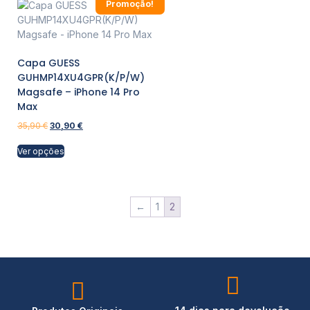
Promoção!
Capa GUESS
GUHMP14XU4GPR(K/P/W)
Magsafe – iPhone 14 Pro
Max
35,90
€
30,90
€
Ver opções
←
1
2