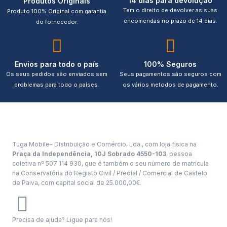
14 dias para devolução
Produtos Originais
Tem o direito de devolver as suas
Produto 100% Original com garantia
encomendas no prazo de 14 dias.
do fornecedor.
Envios para todo o país
100% Seguros
Os seus pedidos são enviados sem
Seus pagamentos são seguros com
problemas para todo o países.
os vários metodos de pagamento.
Tuga Mobile- Distribuição e Comércio, Lda., com loja física na
Praça da Independência, 10J Sobrado 4550-103
, pessoa
coletiva nº 507 114 930, que é também o seu número de matrícula
na Conservatória do Registo Civil / Predial / Comercial de Castelo
de Paiva, com capital social de 25.000,00€.
Precisa de ajuda? Ligue para nós!