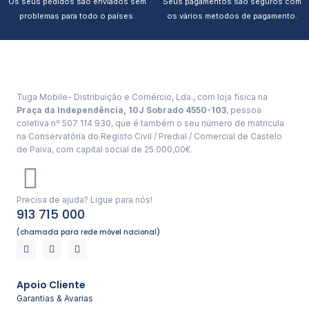
Os seus pedidos são enviados sem
Seus pagamentos são seguros com
problemas para todo o países.
os vários metodos de pagamento.
Tuga Mobile- Distribuição e Comércio, Lda., com loja física na
Praça da Independência, 10J Sobrado 4550-103
, pessoa
coletiva nº 507 114 930, que é também o seu número de matrícula
na Conservatória do Registo Civil / Predial / Comercial de Castelo
de Paiva, com capital social de 25.000,00€.
Precisa de ajuda? Ligue para nós!
913 715 000
(chamada para rede móvel nacional)
Apoio Cliente
Garantias & Avarias