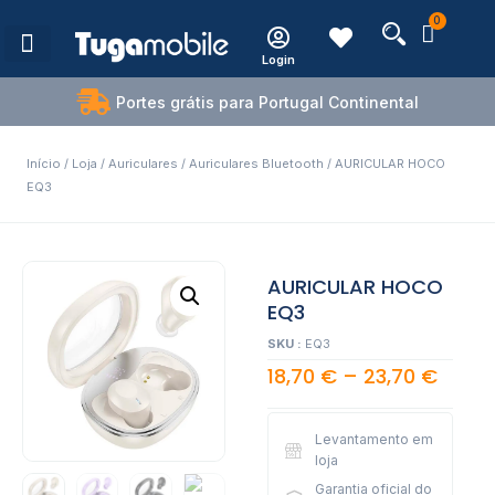
0
Login
Estações de Carregamento
Portes grátis para Portugal Continental
Início
/
Loja
/
Auriculares
/
Auriculares Bluetooth
/ AURICULAR HOCO
EQ3
AURICULAR HOCO
EQ3
SKU :
EQ3
18,70
€
–
23,70
€
Levantamento em
loja
Garantia oficial do