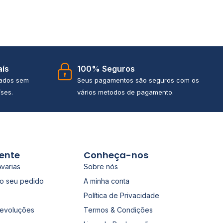
aís
100% Seguros
iados sem
Seus pagamentos são seguros com os
ses.
vários metodos de pagamento.
iente
Conheça-nos
Avarias
Sobre nós
o seu pedido
A minha conta
Política de Privacidade
Devoluções
Termos & Condições