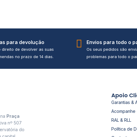
ias para devolução
Envios para todo o p
 direito de devolver as suas
Os seus pedidos são env
endas no prazo de 14 dias.
problemas para todo o paí
Apoio Cl
Garantias & 
Acompanhe 
a na
Praça
RAL & RLL
tiva nº 507
Política de 
ervatória do
 capital