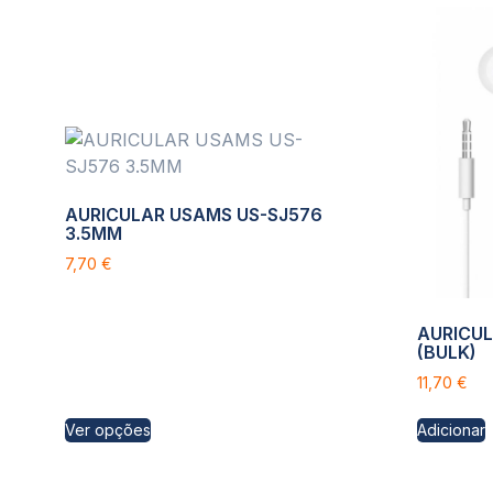
AURICULAR USAMS US-SJ576
3.5MM
7,70
€
AURICUL
(BULK)
11,70
€
Ver opções
Adicionar