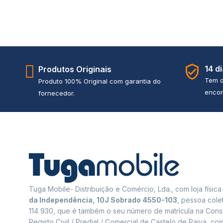
14 d
Produtos Originais
Tem o
Produto 100% Original com garantia do
encom
fornecedor.
Tuga Mobile- Distribuição e Comércio, Lda., com loja físic
da Independência, 10J Sobrado 4550-103
, pessoa cole
114 930, que é também o seu número de matrícula na Cons
Registo Civil / Predial / Comercial de Castelo de Paiva, com