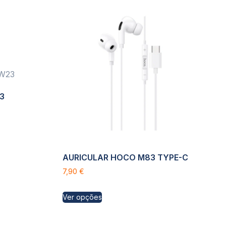
3
AURICULAR HOCO M83 TYPE-C
7,90
€
Ver opções