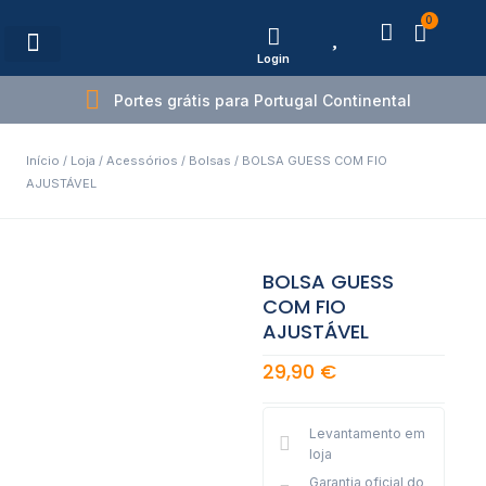
0
Login
Estações de Carregamento
Portes grátis para Portugal Continental
Início
/
Loja
/
Acessórios
/
Bolsas
/ BOLSA GUESS COM FIO
AJUSTÁVEL
BOLSA GUESS
COM FIO
AJUSTÁVEL
29,90
€
Levantamento em
loja
Garantia oficial do