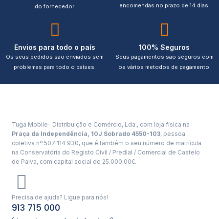
encomendas no prazo de 14 dias.
do fornecedor.
Envios para todo o país
100% Seguros
Os seus pedidos são enviados sem
Seus pagamentos são seguros com
problemas para todo o países.
os vários metodos de pagamento.
Tuga Mobile- Distribuição e Comércio, Lda., com loja física na
Praça da Independência, 10J Sobrado 4550-103
, pessoa
coletiva nº 507 114 930, que é também o seu número de matrícula
na Conservatória do Registo Civil / Predial / Comercial de Castelo
de Paiva, com capital social de 25.000,00€.
Precisa de ajuda? Ligue para nós!
913 715 000