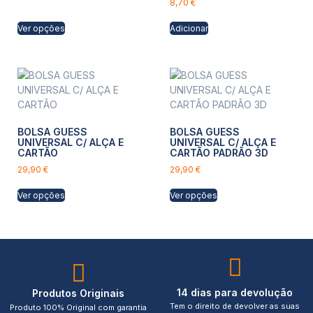
8,70
€
Ver opções
Adicionar
BOLSA GUESS
BOLSA GUESS
UNIVERSAL C/ ALÇA E
UNIVERSAL C/ ALÇA E
CARTÃO
CARTÃO PADRÃO 3D
29,90
€
29,90
€
Ver opções
Ver opções
14 dias para devolução
Produtos Originais
Tem o direito de devolver as suas
Produto 100% Original com garantia