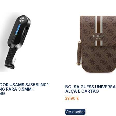
DOR USAMS SJ358LN01
BOLSA GUESS UNIVERSA
NG PARA 3.5MM +
ALÇA E CARTÃO
NG
29,90
€
Ver opções