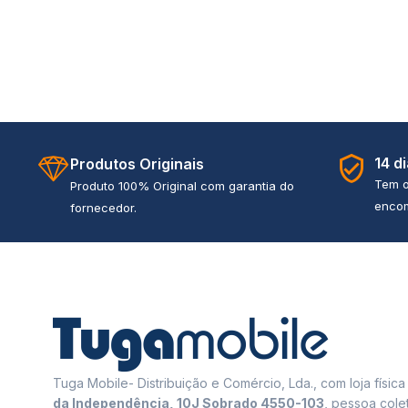
14 d
Produtos Originais
Tem o
Produto 100% Original com garantia do
encom
fornecedor.
Tuga Mobile- Distribuição e Comércio, Lda., com loja físic
da Independência, 10J Sobrado 4550-103
, pessoa cole