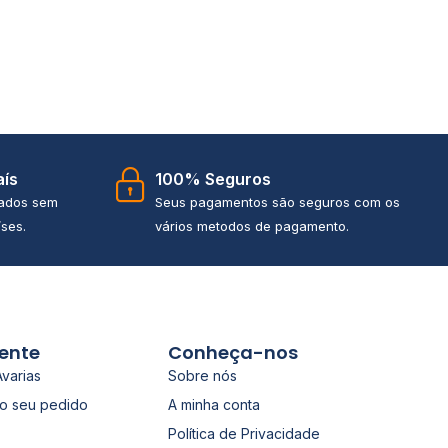
aís
100% Seguros
iados sem
Seus pagamentos são seguros com os
ses.
vários metodos de pagamento.
iente
Conheça-nos
Avarias
Sobre nós
o seu pedido
A minha conta
Política de Privacidade