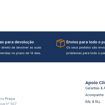
ias para devolução
Envios para todo o p
 direito de devolver as suas
Os seus pedidos são env
endas no prazo de 14 dias.
problemas para todo o paí
Apoio Cl
Garantias & 
Acompanhe 
a na
Praça
RAL & RLL
tiva nº 507