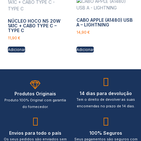
CABO APPLE (A1480) USB
NÚCLEO HOCO N5 20W
A – LIGHTNING
1A1C + CABO TYPE C –
TYPE C
14,90
€
11,90
€
Adicionar
Adicionar
14 dias para devolução
Produtos Originais
Tem o direito de devolver as suas
Produto 100% Original com garantia
encomendas no prazo de 14 dias.
do fornecedor.
Envios para todo o país
100% Seguros
Os seus pedidos são enviados sem
Seus pagamentos são seguros com