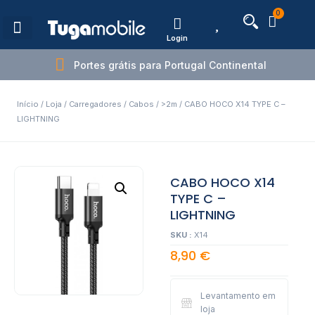
0
Login
Estações de Carregamento
Portes grátis para Portugal Continental
Início
/
Loja
/
Carregadores
/
Cabos
/
>2m
/ CABO HOCO X14 TYPE C –
LIGHTNING
CABO HOCO X14
TYPE C –
LIGHTNING
SKU :
X14
8,90
€
Levantamento em
loja