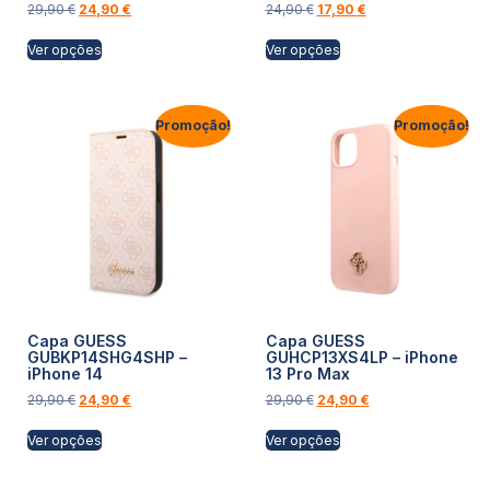
29,90
€
24,90
€
24,90
€
17,90
€
Ver opções
Ver opções
Promoção!
Promoção!
Capa GUESS
Capa GUESS
GUBKP14SHG4SHP –
GUHCP13XS4LP – iPhone
iPhone 14
13 Pro Max
29,90
€
24,90
€
29,90
€
24,90
€
Ver opções
Ver opções