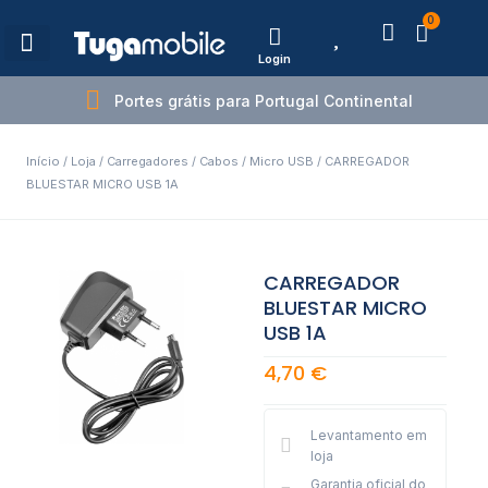
0
Login
Estações de Carregamento
Portes grátis para Portugal Continental
Início
/
Loja
/
Carregadores
/
Cabos
/
Micro USB
/ CARREGADOR
BLUESTAR MICRO USB 1A
CARREGADOR
BLUESTAR MICRO
USB 1A
4,70
€
Levantamento em
loja
Garantia oficial do