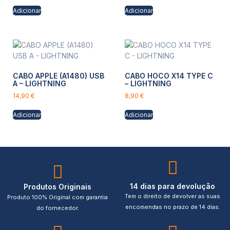
Adicionar
Adicionar
CABO APPLE (A1480) USB
CABO HOCO X14 TYPE C
A – LIGHTNING
– LIGHTNING
14,90
€
8,90
€
Adicionar
Adicionar
14 dias para devolução
Produtos Originais
Tem o direito de devolver as suas
Produto 100% Original com garantia
encomendas no prazo de 14 dias.
do fornecedor.