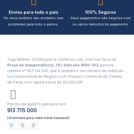
Envios para todo o país
100% Seguros
Os seus pedidos são enviados sem
Seus pagamentos são seguros com
problemas para todo o países.
os vários metodos de pagamento.
Tuga Mobile- Distribuição e Comércio, Lda., com loja física na
Praça da Independência, 10J Sobrado 4550-103
, pessoa
coletiva nº 507 114 930, que é também o seu número de matrícula
na Conservatória do Registo Civil / Predial / Comercial de Castelo
de Paiva, com capital social de 25.000,00€.
Precisa de ajuda? Ligue para nós!
913 715 000
(chamada para rede móvel nacional)