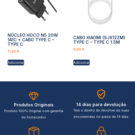
NÚCLEO HOCO N5 20W
CABO XIAOMI (SJX12ZM)
1A1C + CABO TYPE C –
TYPE C – TYPE C 1.5M
TYPE C
9,90
€
11,90
€
Adicionar
Adicionar
14 dias para devolução
Produtos Originais
Tem o direito de devolver as suas
Produto 100% Original com garantia
encomendas no prazo de 14 dias.
do fornecedor.