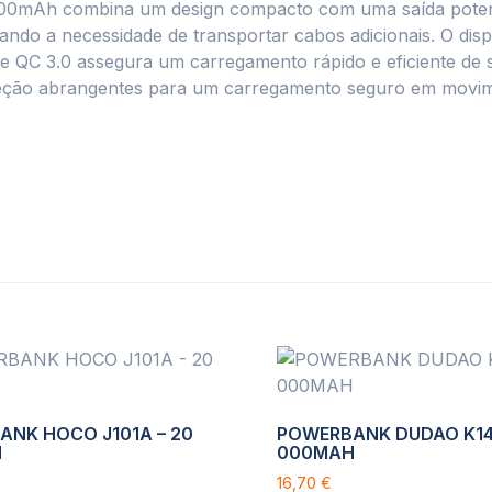
0mAh combina um design compacto com uma saída potent
inando a necessidade de transportar cabos adicionais. O di
 e QC 3.0 assegura um carregamento rápido e eficiente de 
roteção abrangentes para um carregamento seguro em movi
NK HOCO J101A – 20
POWERBANK DUDAO K14 
H
000MAH
16,70
€