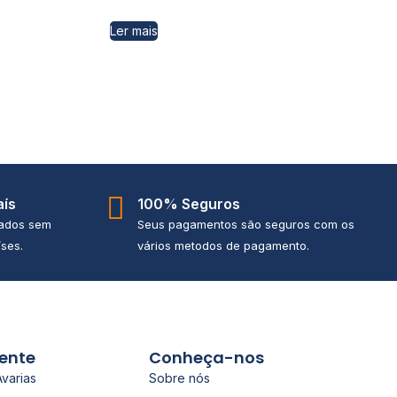
Ler mais
aís
100% Seguros
iados sem
Seus pagamentos são seguros com os
ses.
vários metodos de pagamento.
iente
Conheça-nos
Avarias
Sobre nós