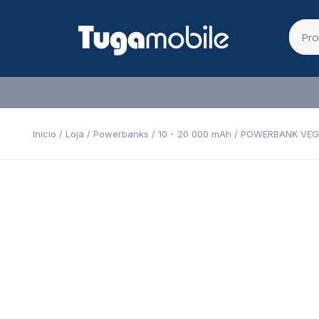
Início
/
Loja
/
Powerbanks
/
10 - 20 000 mAh
/ POWERBANK VEGE