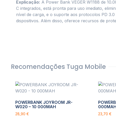
Explicação:
A Power Bank VEGER W1188 de 10.00
C integrados, está pronta para uso imediato, elim
nível de carga, e o suporte aos protocolos PD 3.0
dispositivos. Além disso, oferece recursos de p
Recomendações Tuga Mobile
POWERBANK JOYROOM JR-
POWERBA
W020 – 10 000MAH
000MA
28,90
€
23,70
€