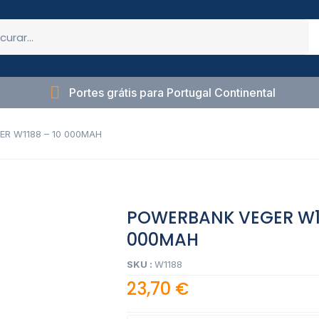
Portes grátis para Portugal Continental
R W1188 – 10 000MAH
POWERBANK VEGER W11
000MAH
SKU :
W1188
23,70
€