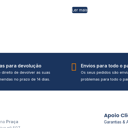
Ler mais
ias para devolução
Envios para todo o p
 direito de devolver as suas
Os seus pedidos são env
endas no prazo de 14 dias.
problemas para todo o paí
Apoio Cl
a na
Praça
Garantias & 
tiva nº 507