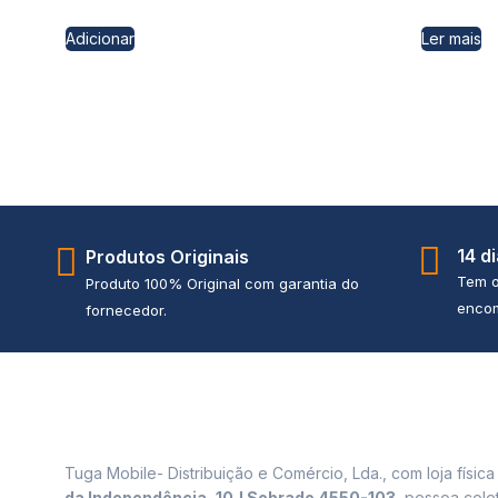
Adicionar
Ler mais
14 d
Produtos Originais
Tem o
Produto 100% Original com garantia do
encom
fornecedor.
Tuga Mobile- Distribuição e Comércio, Lda., com loja físic
da Independência, 10J Sobrado 4550-103
, pessoa cole