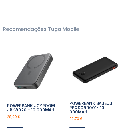
Recomendações Tuga Mobile
POWERBANK BASEUS
POWERBANK JOYROOM
PPQD090001- 10
JR-W020 – 10 000MAH
000MAH
28,90
€
23,70
€