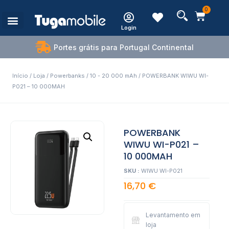
0
Login
Portes grátis para Portugal Continental
Início
/
Loja
/
Powerbanks
/
10 - 20 000 mAh
/ POWERBANK WIWU WI-
P021 – 10 000MAH
POWERBANK
WIWU WI-P021 –
10 000MAH
SKU :
WIWU WI-P021
16,70
€
Levantamento em
loja