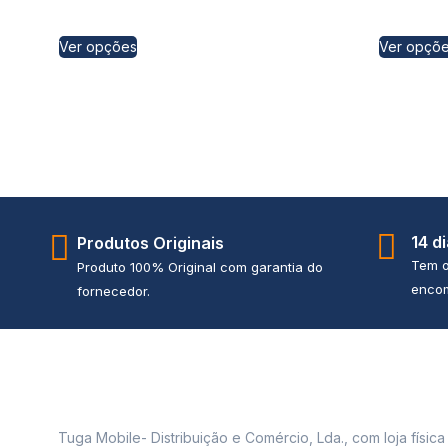
Ver opções
Ver opçõ
14 d
Produtos Originais
Tem o
Produto 100% Original com garantia do
encom
fornecedor.
Tuga Mobile- Distribuição e Comércio, Lda., com loja físic