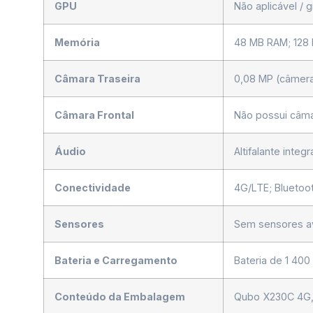
GPU
Não aplicável / 
Memória
48 MB RAM; 128 
Câmara Traseira
0,08 MP (câmera 
Câmara Frontal
Não possui câma
Áudio
Altifalante inte
Conectividade
4G/LTE; Bluetoo
Sensores
Sem sensores a
Bateria e Carregamento
Bateria de 1 40
Conteúdo da Embalagem
Qubo X230C 4G, 