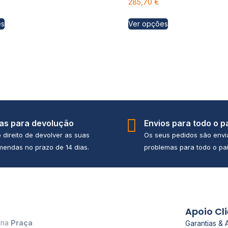
285,70
€
es
Ver opções
ias para devolução
Envios para todo o p
 direito de devolver as suas
Os seus pedidos são env
endas no prazo de 14 dias.
problemas para todo o paí
Apoio Cl
a na
Praça
Garantias & 