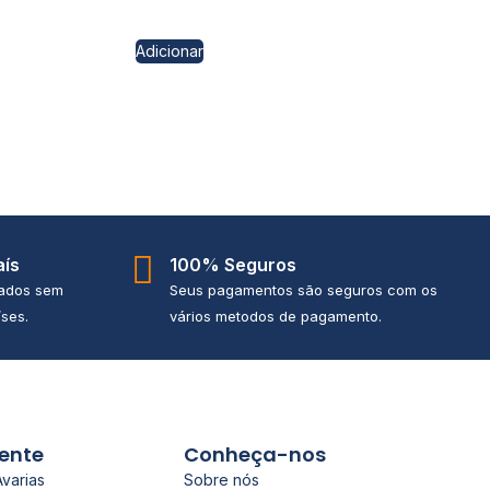
Adicionar
aís
100% Seguros
iados sem
Seus pagamentos são seguros com os
ses.
vários metodos de pagamento.
iente
Conheça-nos
Avarias
Sobre nós