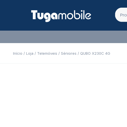
Início
/
Loja
/
Telemóveis
/
Séniores
/ QUBO X230C 4G