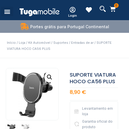
0
Login
Estações de Carregamento
Portes grátis para Portugal Continental
Início
/
Loja
/
Kit Automóvel
/
Suportes
/
Entradas de ar
/ SUPORTE
VIATURA HOCO CA56 PLUS
SUPORTE VIATURA
HOCO CA56 PLUS
8,90
€
Levantamento em
loja
Garantia oficial do
produto