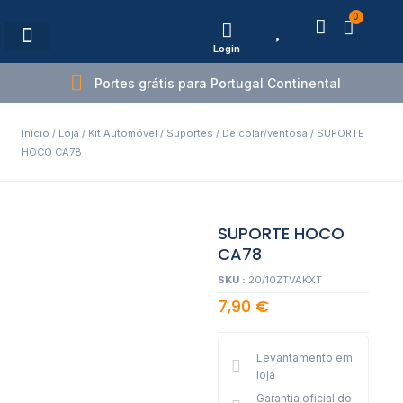
0
Login
Estações de Carregamento
Portes grátis para Portugal Continental
Início
/
Loja
/
Kit Automóvel
/
Suportes
/
De colar/ventosa
/ SUPORTE
HOCO CA78
SUPORTE HOCO
CA78
SKU :
20/10ZTVAKXT
7,90
€
Levantamento em
loja
Garantia oficial do