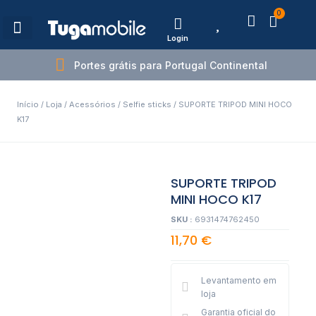
0
Login
Estações de Carregamento
Portes grátis para Portugal Continental
Início
/
Loja
/
Acessórios
/
Selfie sticks
/ SUPORTE TRIPOD MINI HOCO
K17
SUPORTE TRIPOD
MINI HOCO K17
SKU :
6931474762450
11,70
€
Levantamento em
loja
Garantia oficial do