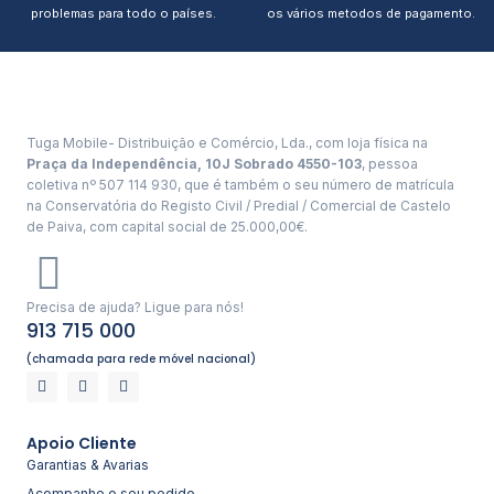
problemas para todo o países.
os vários metodos de pagamento.
Tuga Mobile- Distribuição e Comércio, Lda., com loja física na
Praça da Independência, 10J Sobrado 4550-103
, pessoa
coletiva nº 507 114 930, que é também o seu número de matrícula
na Conservatória do Registo Civil / Predial / Comercial de Castelo
de Paiva, com capital social de 25.000,00€.
Precisa de ajuda? Ligue para nós!
913 715 000
(chamada para rede móvel nacional)
Apoio Cliente
Garantias & Avarias
Acompanhe o seu pedido