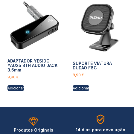
ADAPTADOR YESIDO
SUPORTE VIATURA
YAU25 BTH AUDIO JACK
DUDAO F6C
3.5mm
8,90
€
9,90
€
Adicionar
Adicionar
14 dias para devolução
Produtos Originais