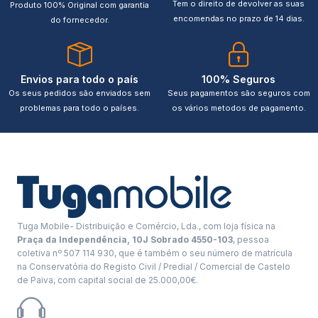
Tem o direito de devolver as suas
Produto 100% Original com garantia
encomendas no prazo de 14 dias.
do fornecedor.
Envios para todo o país
100% Seguros
Os seus pedidos são enviados sem
Seus pagamentos são seguros com
problemas para todo o países.
os vários metodos de pagamento.
Tuga Mobile- Distribuição e Comércio, Lda., com loja física na
Praça da Independência, 10J Sobrado 4550-103
, pessoa
coletiva nº 507 114 930, que é também o seu número de matrícula
na Conservatória do Registo Civil / Predial / Comercial de Castelo
de Paiva, com capital social de 25.000,00€.