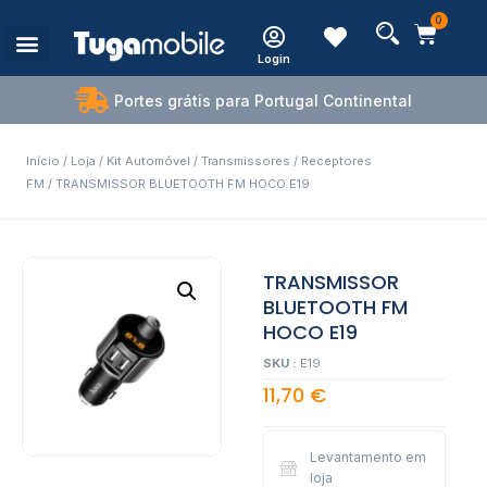
0
Login
Portes grátis para Portugal Continental
Início
/
Loja
/
Kit Automóvel
/
Transmissores / Receptores
FM
/ TRANSMISSOR BLUETOOTH FM HOCO E19
TRANSMISSOR
BLUETOOTH FM
HOCO E19
SKU :
E19
11,70
€
Levantamento em
loja