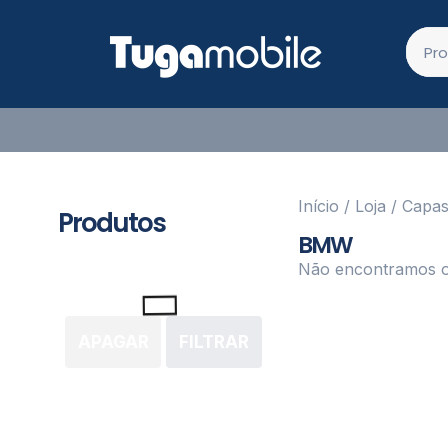
Início
/
Loja
/
Capa
Produtos
BMW
Não encontramos o
APAGAR
FILTRAR