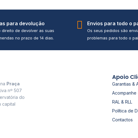
ias para devolução
Envios para todo o p
 direito de devolver as suas
Os seus pedidos são env
endas no prazo de 14 dias.
problemas para todo o paí
Apoio Cl
a na
Praça
Garantias & 
tiva nº 507
Acompanhe 
ervatória do
RAL & RLL
 capital
Política de 
Contactos