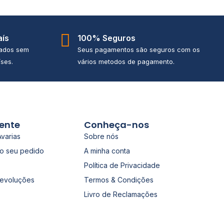
aís
100% Seguros
iados sem
Seus pagamentos são seguros com os
ses.
vários metodos de pagamento.
iente
Conheça-nos
Avarias
Sobre nós
o seu pedido
A minha conta
Política de Privacidade
Devoluções
Termos & Condições
Livro de Reclamações