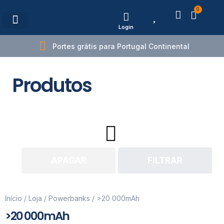
0
Login
Estações de Carregamento
Portes grátis para Portugal Continental
Produtos
APAGAR
FILTRAR
Início
/
Loja
/
Powerbanks
/ >20 000mAh
>20 000mAh