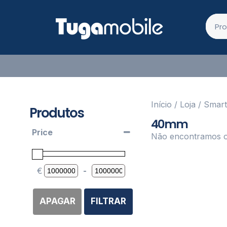
Início
/
Loja
/
Smart
Produtos
40mm
Price
Não encontramos o
€
-
Minimum Price
Maximum Price
APAGAR
FILTRAR