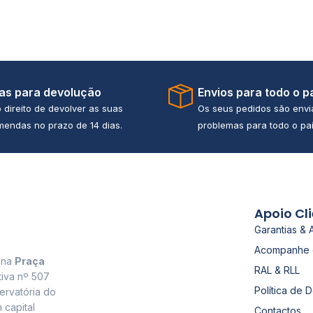
ias para devolução
Envios para todo o p
 direito de devolver as suas
Os seus pedidos são env
endas no prazo de 14 dias.
problemas para todo o paí
Apoio Cl
Garantias & 
Acompanhe 
a na
Praça
RAL & RLL
tiva nº 507
Política de 
ervatória do
 capital
Contactos