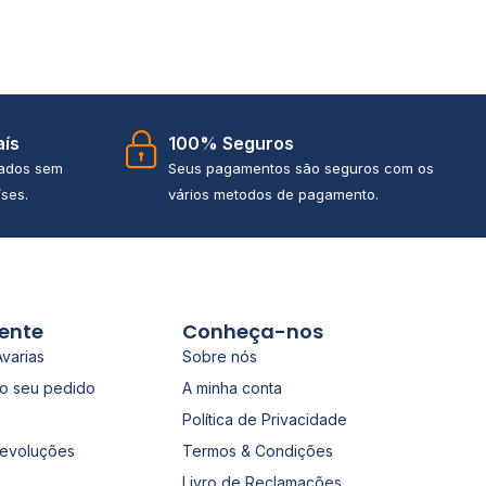
aís
100% Seguros
iados sem
Seus pagamentos são seguros com os
ses.
vários metodos de pagamento.
iente
Conheça-nos
Avarias
Sobre nós
o seu pedido
A minha conta
Política de Privacidade
Devoluções
Termos & Condições
Livro de Reclamações