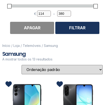
€
-
Minimum Price
Maximum Price
APAGAR
FILTRAR
Início
/
Loja
/
Telemóveis
/ Samsung
Samsung
A mostrar todos os 13 resultados