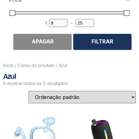
€
-
Minimum Price
Maximum Price
APAGAR
FILTRAR
Início
/ Cores do produto / Azul
Azul
A mostrar todos os 5 resultados