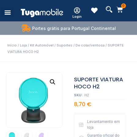
0
Login
Estações de Carregamento
Portes grátis para Portugal Continental
Início
/
Loja
/
Kit Automóvel
/
Suportes
/
De colar/ventosa
/ SUPORTE
VIATURA HOCO H2
SUPORTE VIATURA
HOCO H2
SKU :
H2
8,70
€
Levantamento em
loja
Garantia oficial do