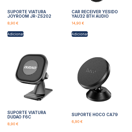
SUPORTE VIATURA
CAR RECEIVER YESIDO
JOYROOM JR-ZS202
YAU32 BTH AUDIO
8,90
€
14,90
€
Adicionar
Adicionar
SUPORTE VIATURA
SUPORTE HOCO CA79
DUDAO F6C
6,90
€
8,90
€