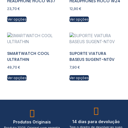
HEADPHONE HOCO W37
HEADPHONES HOCO W24
23,70
€
12,90
€
Ver opções
Ver opções
SMARTWATCH COOL
SUPORTE VIATURA
ULTRATHIN
BASEUS SUGENT-NT0V
49,70
€
7,90
€
Ver opções
Ver opções
14 dias para devolução
Produtos Originais
Tem o direito de devolver as suas
Produto 100% Original com garantia