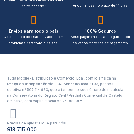
encomendas no prazo de 14 dias.
do fornecedor.
Envios para todo o país
100% Seguros
Os seus pedidos são enviados sem
Seus pagamentos são seguros com
problemas para todo o países.
os vários metodos de pagamento.
Tuga Mobile- Distribuição e Comércio, Lda., com loja física na
Praça da Independência, 10J Sobrado 4550-103
, pessoa
coletiva nº 507 114 930, que é também o seu número de matrícula
na Conservatória do Registo Civil / Predial / Comercial de Castelo
de Paiva, com capital social de 25.000,00€.
Precisa de ajuda? Ligue para nós!
913 715 000