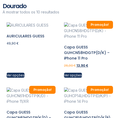
Dourado
A mostrar todos os 10 resultados
Promoção!
AURICULARES GUESS
49,90
€
Capa GUESS
GUHCN58HDGTP(D/K) –
iPhone 11 Pro
26,90
€
13,90
€
Ver opções
Ver opções
Promoção!
Promoção!
Capa GUESS
Capa GUESS
GUHCN61HDGTP(K/D) –
GUHCP14LHDGTP(D/K/P)