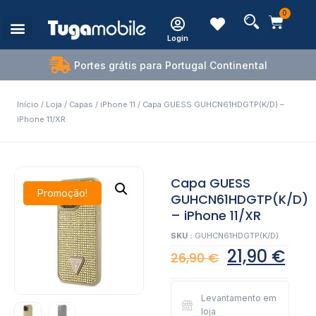
0
Login
Estações de Carregamento
Portes grátis para Portugal Continental
Início
/
Loja
/
Capas
/
iPhone 11
/ Capa GUESS GUHCN61HDGTP(K/D) –
iPhone 11/XR
Capa GUESS
Promoção!
GUHCN61HDGTP(K/D)
– iPhone 11/XR
SKU :
GUHCN61HDGTP(K/D)
21,90
€
26,90
€
Levantamento em
loja