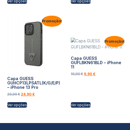
Ver opções
Ver opções
Promoção!
Promoção!
Capa GUESS
GUFLBKN61BLD – iPhone
11
19,90
€
9,90
€
Capa GUESS
GUHCP13LPSATL(K/G/E/P)
– iPhone 13 Pro
29,90
€
24,90
€
Ver opções
Ver opções