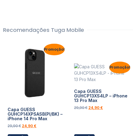
Recomendações Tuga Mobile
Promoção!
Promoção!
Capa GUESS
GUHCP13XS4LP – iPhone
13 Pro Max
29,90
€
24,90
€
Capa GUESS
GUHCP14XPSASB(PI/BK) –
iPhone 14 Pro Max
29,90
€
24,90
€