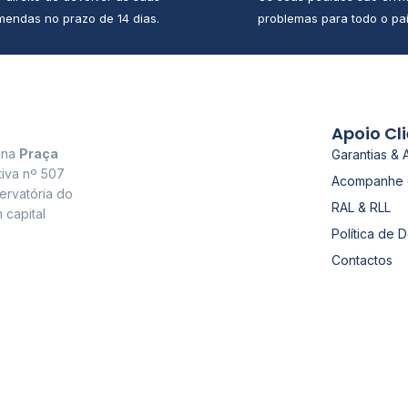
endas no prazo de 14 dias.
problemas para todo o paí
Apoio Cl
a na
Praça
Garantias & 
tiva nº 507
Acompanhe 
ervatória do
RAL & RLL
 capital
Política de 
Contactos