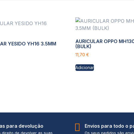
AURICULAR OPPO MH130
AR YESIDO YH16 3.5MM
(BULK)
11,70
€
Adicionar
ias para devolução
Envios para todo o p
 direito de devolver as suas
Os seus pedidos são env