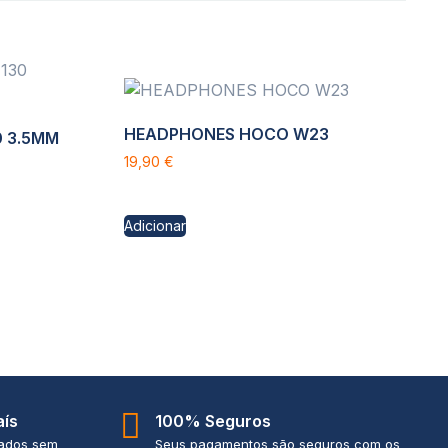
HEADPHONES HOCO W23
 3.5MM
19,90
€
Adicionar
aís
100% Seguros
iados sem
Seus pagamentos são seguros com os