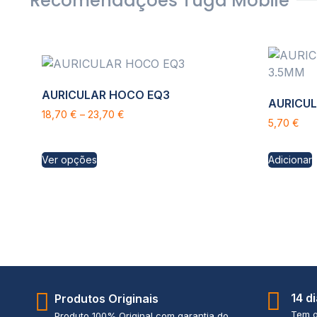
Recomendações Tuga Mobile
AURICULAR HOCO EQ3
AURICUL
18,70
€
–
23,70
€
5,70
€
Ver opções
Adicionar
14 d
Produtos Originais
Tem o
Produto 100% Original com garantia do