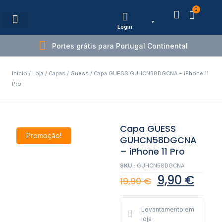
0
Login
Estações de Carregamento
Portes grátis para Portugal Continental
Início
/
Loja
/
Capas
/
Guess
/ Capa GUESS GUHCN58DGCNA – iPhone 11
Pro
Capa GUESS
Promoção!
GUHCN58DGCNA
– iPhone 11 Pro
SKU :
GUHCN58DGCNA
9,90
€
19,90
€
Levantamento em
loja