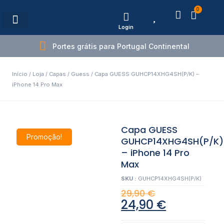
0
Login
Estações de Carregamento
Portes grátis para Portugal Continental
Início
/
Loja
/
Capas
/
Guess
/ Capa GUESS GUHCP14XHG4SH(P/K) –
iPhone 14 Pro Max
Capa GUESS
Promoção!
GUHCP14XHG4SH(P/K)
– iPhone 14 Pro
Max
SKU :
GUHCP14XHG4SH(P/K)
29,90
€
24,90
€