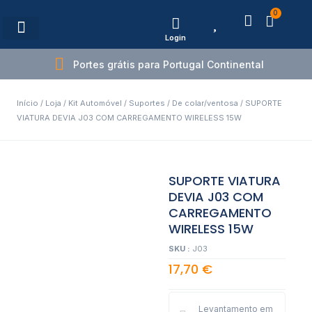
0
Login
Estações de Carregamento
Portes grátis para Portugal Continental
Início
/
Loja
/
Kit Automóvel
/
Suportes
/
De colar/ventosa
/ SUPORTE
VIATURA DEVIA J03 COM CARREGAMENTO WIRELESS 15W
SUPORTE VIATURA
DEVIA J03 COM
CARREGAMENTO
WIRELESS 15W
SKU :
J03
17,70
€
Levantamento em