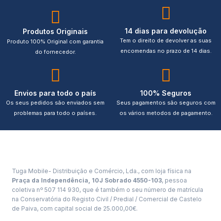
14 dias para devolução
Produtos Originais
Tem o direito de devolver as suas
Produto 100% Original com garantia
encomendas no prazo de 14 dias.
do fornecedor.
Envios para todo o país
100% Seguros
Os seus pedidos são enviados sem
Seus pagamentos são seguros com
problemas para todo o países.
os vários metodos de pagamento.
Tuga Mobile- Distribuição e Comércio, Lda., com loja física na
Praça da Independência, 10J Sobrado 4550-103
, pessoa
coletiva nº 507 114 930, que é também o seu número de matrícula
na Conservatória do Registo Civil / Predial / Comercial de Castelo
de Paiva, com capital social de 25.000,00€.