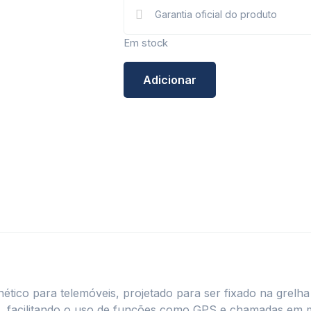
Garantia oficial do produto
Em stock
Adicionar
ico para telemóveis, projetado para ser fixado na grelha 
el, facilitando o uso de funções como GPS e chamadas em 