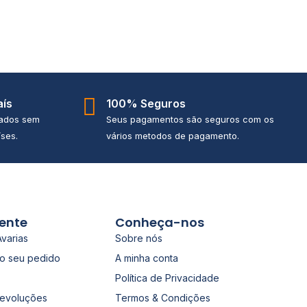
aís
100% Seguros
iados sem
Seus pagamentos são seguros com os
ses.
vários metodos de pagamento.
iente
Conheça-nos
Avarias
Sobre nós
o seu pedido
A minha conta
Política de Privacidade
Devoluções
Termos & Condições