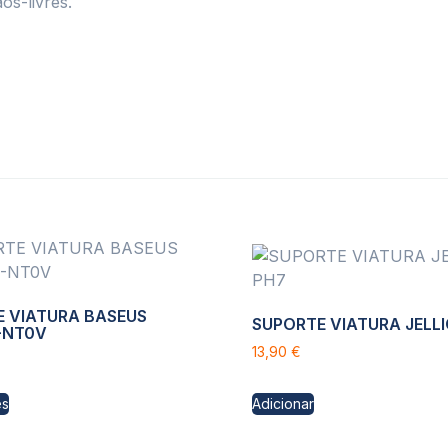
s-livres.
 VIATURA BASEUS
SUPORTE VIATURA JELL
-NT0V
13,90
€
es
Adicionar