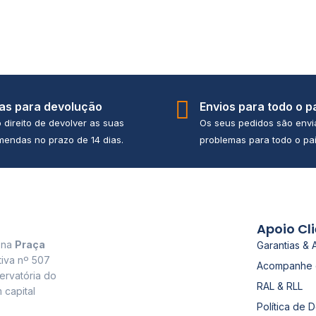
ias para devolução
Envios para todo o p
 direito de devolver as suas
Os seus pedidos são env
endas no prazo de 14 dias.
problemas para todo o paí
Apoio Cl
a na
Praça
Garantias & 
tiva nº 507
Acompanhe 
ervatória do
RAL & RLL
 capital
Política de 