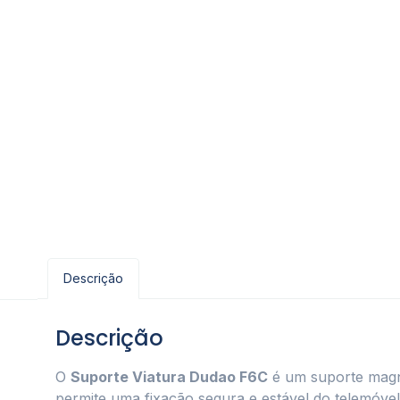
Descrição
Descrição
O
Suporte Viatura Dudao F6C
é um suporte magnét
permite uma fixação segura e estável do telemóv