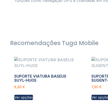
funções como navegação GPS e chamadas em mão
Recomendações Tuga Mobile
SUPORTE VIATURA BASEUS
SUPORTE
SUYL-HU0S
SUGENT
8,90
€
7,90
€
Ver opções
Ver opçõ