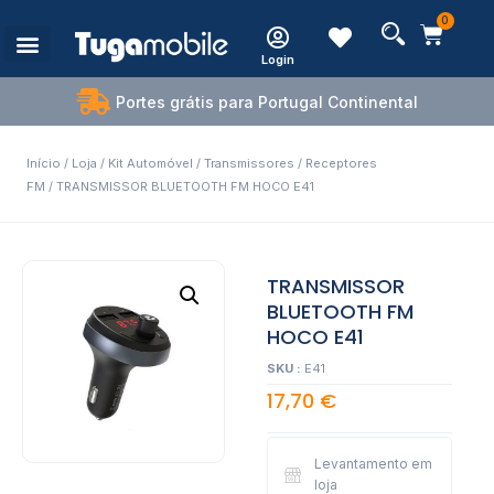
0
Login
Estações de Carregamento
Portes grátis para Portugal Continental
Início
/
Loja
/
Kit Automóvel
/
Transmissores / Receptores
FM
/ TRANSMISSOR BLUETOOTH FM HOCO E41
TRANSMISSOR
BLUETOOTH FM
HOCO E41
SKU :
E41
17,70
€
Levantamento em
loja