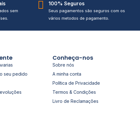
aís
100% Seguros
iados sem
Seus pagamentos são seguros com os
ses.
vários metodos de pagamento.
iente
Conheça-nos
Avarias
Sobre nós
o seu pedido
A minha conta
Política de Privacidade
Devoluções
Termos & Condições
Livro de Reclamações