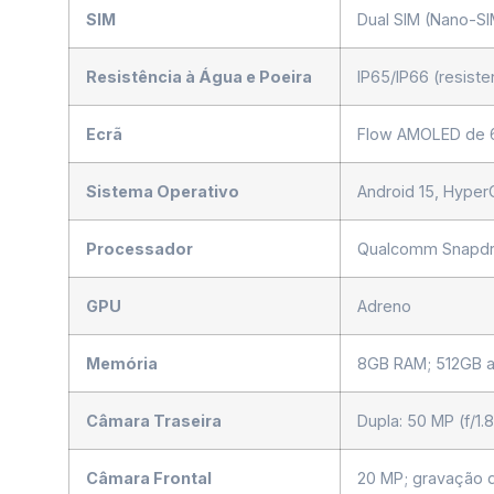
SIM
Dual SIM (Nano-SI
Resistência à Água e Poeira
IP65/IP66 (resiste
Ecrã
Flow AMOLED de 6.
Sistema Operativo
Android 15, Hype
Processador
Qualcomm Snapdra
GPU
Adreno
Memória
8GB RAM; 512GB ar
Câmara Traseira
Dupla: 50 MP (f/1
Câmara Frontal
20 MP; gravação 