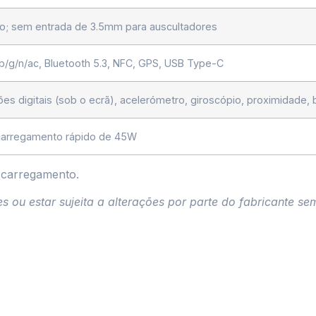
reo; sem entrada de 3.5mm para auscultadores
a/b/g/n/ac, Bluetooth 5.3, NFC, GPS, USB Type-C
ões digitais (sob o ecrã), acelerómetro, giroscópio, proximidade,
carregamento rápido de 45W
 carregamento.
ou estar sujeita a alterações por parte do fabricante sem