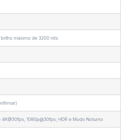
 brilho máximo de 3200 nits
nfirmar)
ídeo 4K@30fps, 1080p@30fps; HDR e Modo Noturno