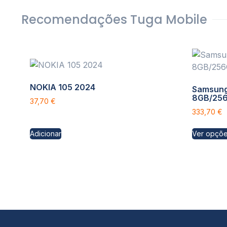
Recomendações Tuga Mobile
NOKIA 105 2024
Samsung
8GB/25
37,70
€
333,70
€
Adicionar
Ver opçõ