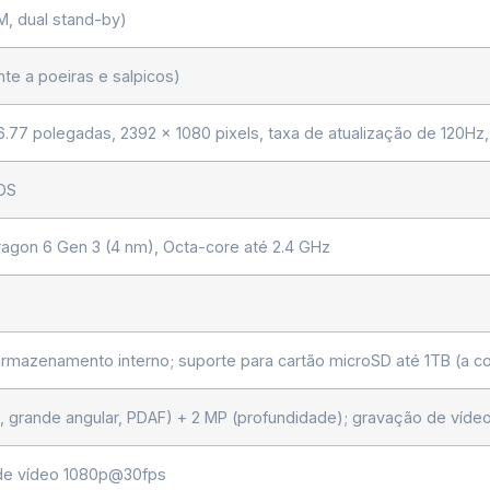
M, dual stand-by)
nte a poeiras e salpicos)
77 polegadas, 2392 x 1080 pixels, taxa de atualização de 120Hz,
rOS
gon 6 Gen 3 (4 nm), Octa-core até 2.4 GHz
mazenamento interno; suporte para cartão microSD até 1TB (a co
.8, grande angular, PDAF) + 2 MP (profundidade); gravação de v
de vídeo 1080p@30fps