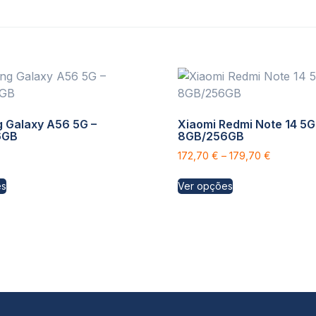
 Galaxy A56 5G –
Xiaomi Redmi Note 14 5G
6GB
8GB/256GB
172,70
€
–
179,70
€
es
Ver opções