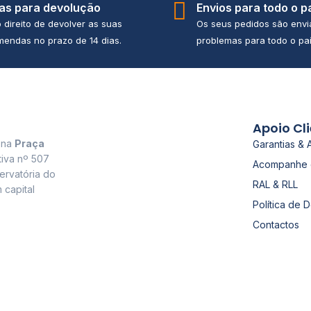
ias para devolução
Envios para todo o p
 direito de devolver as suas
Os seus pedidos são env
endas no prazo de 14 dias.
problemas para todo o paí
Apoio Cl
a na
Praça
Garantias & 
tiva nº 507
Acompanhe 
ervatória do
RAL & RLL
 capital
Política de 
Contactos