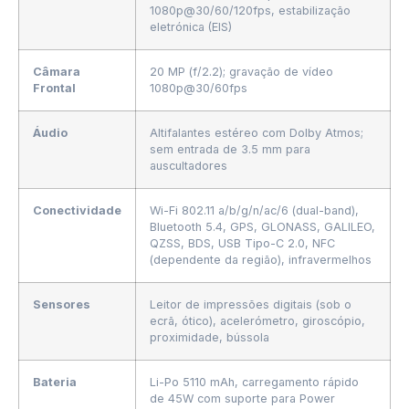
1080p@30/60/120fps, estabilização
eletrónica (EIS)
Câmara
20 MP (f/2.2); gravação de vídeo
Frontal
1080p@30/60fps
Áudio
Altifalantes estéreo com Dolby Atmos;
sem entrada de 3.5 mm para
auscultadores
Conectividade
Wi-Fi 802.11 a/b/g/n/ac/6 (dual-band),
Bluetooth 5.4, GPS, GLONASS, GALILEO,
QZSS, BDS, USB Tipo-C 2.0, NFC
(dependente da região), infravermelhos
Sensores
Leitor de impressões digitais (sob o
ecrã, ótico), acelerómetro, giroscópio,
proximidade, bússola
Bateria
Li-Po 5110 mAh, carregamento rápido
de 45W com suporte para Power