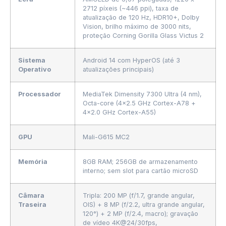
2712 píxeis (~446 ppi), taxa de
atualização de 120 Hz, HDR10+, Dolby
Vision, brilho máximo de 3000 nits,
proteção Corning Gorilla Glass Victus 2
Sistema
Android 14 com HyperOS (até 3
Operativo
atualizações principais)
Processador
MediaTek Dimensity 7300 Ultra (4 nm),
Octa-core (4×2.5 GHz Cortex-A78 +
4×2.0 GHz Cortex-A55)
GPU
Mali-G615 MC2
Memória
8GB RAM; 256GB de armazenamento
interno; sem slot para cartão microSD
Câmara
Tripla: 200 MP (f/1.7, grande angular,
Traseira
OIS) + 8 MP (f/2.2, ultra grande angular,
120°) + 2 MP (f/2.4, macro); gravação
de vídeo 4K@24/30fps,