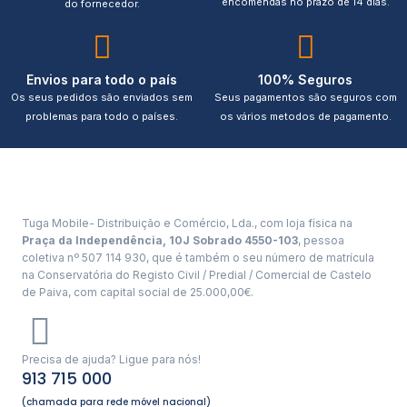
encomendas no prazo de 14 dias.
do fornecedor.
Envios para todo o país
100% Seguros
Os seus pedidos são enviados sem
Seus pagamentos são seguros com
problemas para todo o países.
os vários metodos de pagamento.
Tuga Mobile- Distribuição e Comércio, Lda., com loja física na
Praça da Independência, 10J Sobrado 4550-103
, pessoa
coletiva nº 507 114 930, que é também o seu número de matrícula
na Conservatória do Registo Civil / Predial / Comercial de Castelo
de Paiva, com capital social de 25.000,00€.
Precisa de ajuda? Ligue para nós!
913 715 000
(chamada para rede móvel nacional)