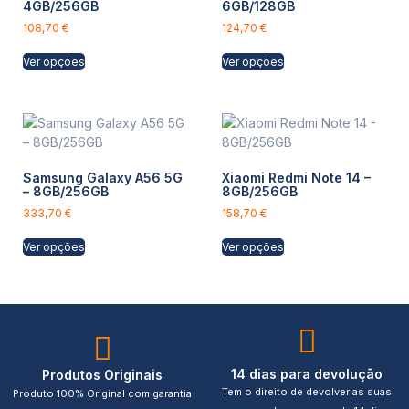
4GB/256GB
6GB/128GB
108,70
€
124,70
€
Ver opções
Ver opções
Samsung Galaxy A56 5G
Xiaomi Redmi Note 14 –
– 8GB/256GB
8GB/256GB
333,70
€
158,70
€
Ver opções
Ver opções
14 dias para devolução
Produtos Originais
Tem o direito de devolver as suas
Produto 100% Original com garantia