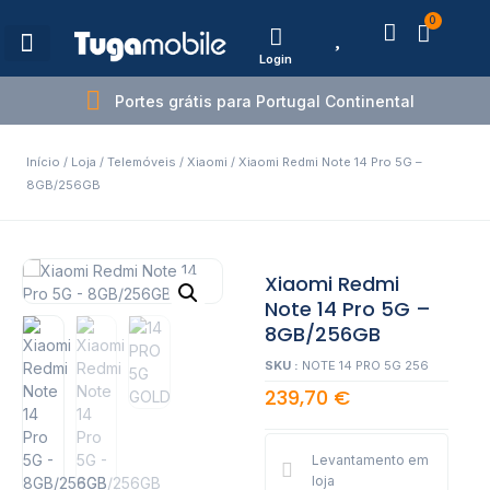
0
Login
Estações de Carregamento
Portes grátis para Portugal Continental
Início
/
Loja
/
Telemóveis
/
Xiaomi
/ Xiaomi Redmi Note 14 Pro 5G –
8GB/256GB
Xiaomi Redmi
Note 14 Pro 5G –
8GB/256GB
SKU :
NOTE 14 PRO 5G 256
239,70
€
Levantamento em
loja