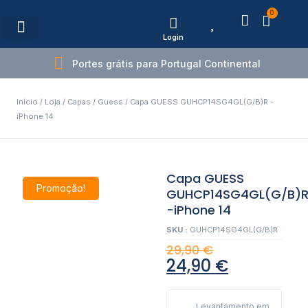
0
Login
Estações de Carregamento
Portes grátis para Portugal Continental
Início
/
Loja
/
Capas
/
Guess
/ Capa GUESS GUHCP14SG4GL(G/B)R -
iPhone 14
Capa GUESS
Promoção!
GUHCP14SG4GL(G/B)
-iPhone 14
SKU :
GUHCP14SG4GL(G/B)R
29,90
€
24,90
€
Levantamento em