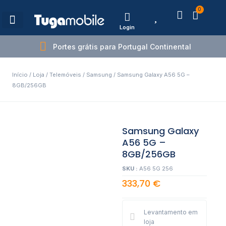
0
Login
Estações de Carregamento
Portes grátis para Portugal Continental
Início
/
Loja
/
Telemóveis
/
Samsung
/ Samsung Galaxy A56 5G –
8GB/256GB
Samsung Galaxy
A56 5G –
8GB/256GB
SKU :
A56 5G 256
333,70
€
Levantamento em
loja