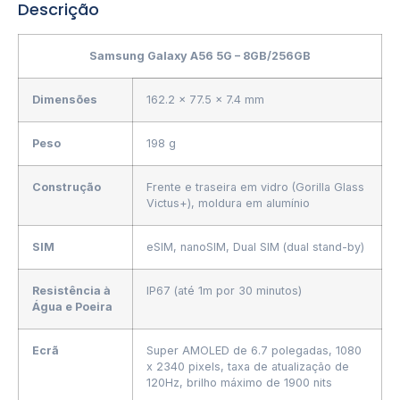
Descrição
Samsung Galaxy A56 5G – 8GB/256GB
Dimensões
162.2 x 77.5 x 7.4 mm
Peso
198 g
Construção
Frente e traseira em vidro (Gorilla Glass
Victus+), moldura em alumínio
SIM
eSIM, nanoSIM, Dual SIM (dual stand-by)
Resistência à
IP67 (até 1m por 30 minutos)
Água e Poeira
Ecrã
Super AMOLED de 6.7 polegadas, 1080
x 2340 pixels, taxa de atualização de
120Hz, brilho máximo de 1900 nits