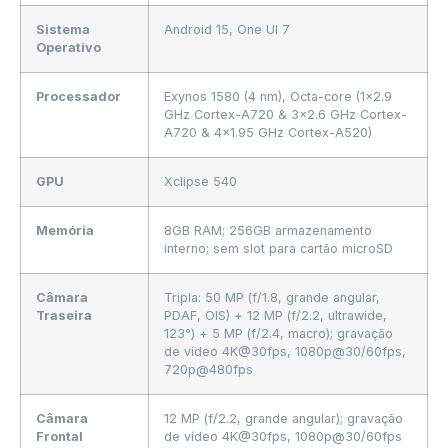
Sistema
Android 15, One UI 7
Operativo
Processador
Exynos 1580 (4 nm), Octa-core (1×2.9
GHz Cortex-A720 & 3×2.6 GHz Cortex-
A720 & 4×1.95 GHz Cortex-A520)
GPU
Xclipse 540
Memória
8GB RAM; 256GB armazenamento
interno; sem slot para cartão microSD
Câmara
Tripla: 50 MP (f/1.8, grande angular,
Traseira
PDAF, OIS) + 12 MP (f/2.2, ultrawide,
123°) + 5 MP (f/2.4, macro); gravação
de vídeo 4K@30fps, 1080p@30/60fps,
720p@480fps
Câmara
12 MP (f/2.2, grande angular); gravação
Frontal
de vídeo 4K@30fps, 1080p@30/60fps