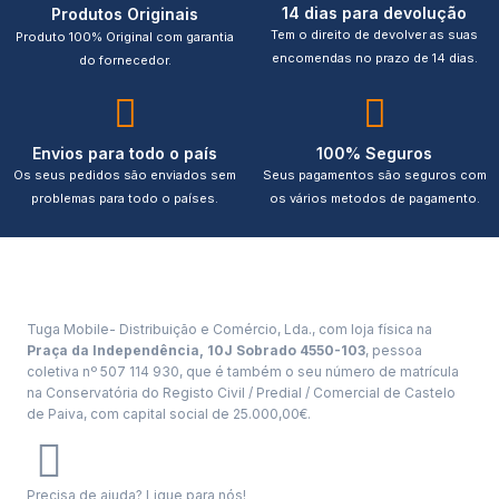
14 dias para devolução
Produtos Originais
Tem o direito de devolver as suas
Produto 100% Original com garantia
encomendas no prazo de 14 dias.
do fornecedor.
Envios para todo o país
100% Seguros
Os seus pedidos são enviados sem
Seus pagamentos são seguros com
problemas para todo o países.
os vários metodos de pagamento.
Tuga Mobile- Distribuição e Comércio, Lda., com loja física na
Praça da Independência, 10J Sobrado 4550-103
, pessoa
coletiva nº 507 114 930, que é também o seu número de matrícula
na Conservatória do Registo Civil / Predial / Comercial de Castelo
de Paiva, com capital social de 25.000,00€.
Precisa de ajuda? Ligue para nós!