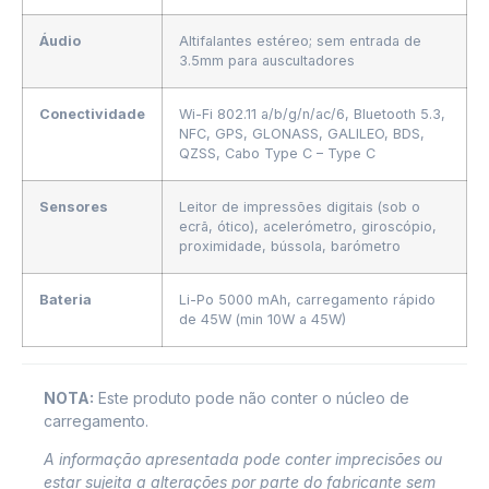
Áudio
Altifalantes estéreo; sem entrada de
3.5mm para auscultadores
Conectividade
Wi-Fi 802.11 a/b/g/n/ac/6, Bluetooth 5.3,
NFC, GPS, GLONASS, GALILEO, BDS,
QZSS, Cabo Type C – Type C
Sensores
Leitor de impressões digitais (sob o
ecrã, ótico), acelerómetro, giroscópio,
proximidade, bússola, barómetro
Bateria
Li-Po 5000 mAh, carregamento rápido
de 45W (min 10W a 45W)
NOTA:
Este produto pode não conter o núcleo de
carregamento.
A informação apresentada pode conter imprecisões ou
estar sujeita a alterações por parte do fabricante sem