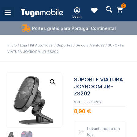
0
Login
Portes grátis para Portugal Continental
Início
/
Loja
/
Kit Automóvel
/
Suportes
/
De colar/ventosa
/ SUPORTE
VIATURA JOYROOM JR-ZS202
SUPORTE VIATURA
JOYROOM JR-
ZS202
SKU :
JR-ZS202
8,90
€
Levantamento em
loja